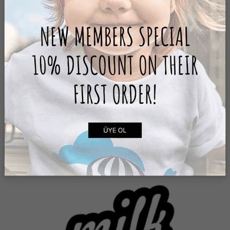
Suadiye Bağdat Caddesi.
No:481 Kadıköy / İstanbul
0(216) 468 15 00
info@mersinmarina.com
SITEYE GIT