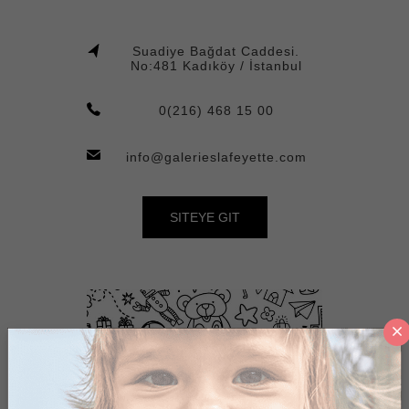
Suadiye Bağdat Caddesi.
No:481 Kadıköy / İstanbul
0(216) 468 15 00
info@galerieslafeyette.com
SITEYE GIT